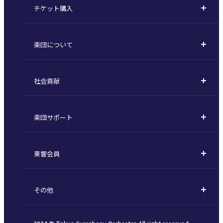
チケット購入
定期演奏会
購入方法
川崎定期演奏会
楽団について
定期会員券 / セット券
東京オペラシティシリーズ
活動理念
選べるプラン
名曲全集
社会貢献
東京交響楽団とは
1回券
特別演奏会など
社会貢献
主な主催公演 / 委嘱作品リスト
コンサートマナーガイド
こども定期演奏会
楽団サポート
川崎市 - フランチャイズ
指揮者
その他の公演
サポートについて
新潟市 - 準フランチャイズ
楽団員
東響会員
ご芳名一覧
東響コーラス
東響会員とは
お手続きについて
財団概要
その他
税制上の優遇措置
採用・オーディション
お知らせ一覧
公演協賛のご案内