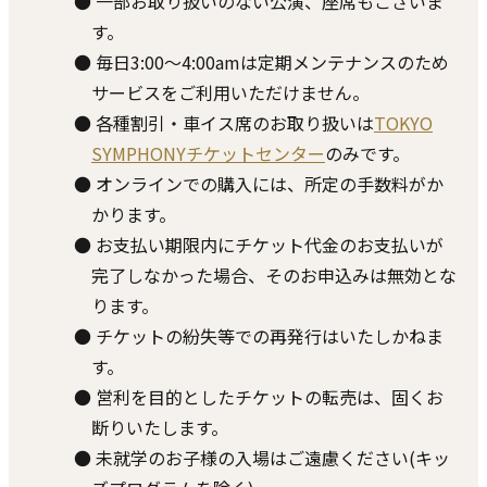
● ⼀部お取り扱いのない公演、座席もございま
す。
● 毎⽇3:00〜4:00amは定期メンテナンスのため
サービスをご利⽤いただけません。
● 各種割引・⾞イス席のお取り扱いは
TOKYO
SYMPHONYチケットセンター
のみです。
● オンラインでの購⼊には、所定の⼿数料がか
かります。
● お⽀払い期限内にチケット代⾦のお⽀払いが
完了しなかった場合、そのお申込みは無効とな
ります。
● チケットの紛失等での再発⾏はいたしかねま
す。
● 営利を⽬的としたチケットの転売は、固くお
断りいたします。
● 未就学のお⼦様の⼊場はご遠慮ください(キッ