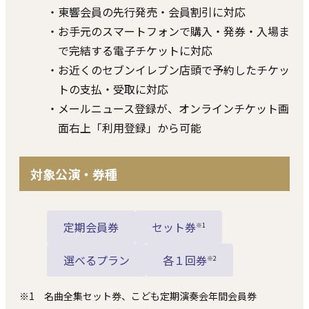
・東響会員の先⾏発売・会員割引に対応
・お⼿元のスマートフォンで購⼊・発券・⼊場ま
で完結する電⼦チケットに対応
・お近くのセブンイレブン店頭で予約したチケッ
トの⽀払・受取に対応
・メールニュース登録が、オンラインチケット画
⾯右上「利⽤登録」から可能
対象公演・券種
定期会員券
セット券
※1
選べるプラン
各１回券
※2
※1 名曲全集セット券、こども定期演奏会年間会員券