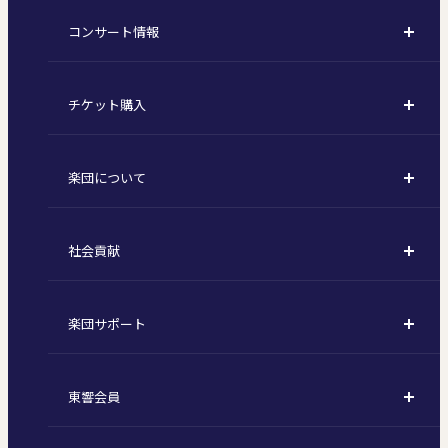
コンサート情報
コンサート一覧
チケット購入
定期演奏会
購入方法
川崎定期演奏会
楽団について
定期会員券 / セット券
東京オペラシティシリーズ
活動理念
選べるプラン
名曲全集
社会貢献
東京交響楽団とは
1回券
特別演奏会など
社会貢献
主な主催公演 / 委嘱作品リスト
コンサートマナーガイド
こども定期演奏会
楽団サポート
川崎市 - フランチャイズ
指揮者
その他の公演
サポートについて
新潟市 - 準フランチャイズ
楽団員
東響会員
ご芳名一覧
東響コーラス
東響会員とは
お手続きについて
財団概要