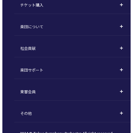
チケット購入
定期演奏会
購入方法
川崎定期演奏会
楽団について
定期会員券 / セット券
東京オペラシティシリーズ
活動理念
選べるプラン
名曲全集
社会貢献
東京交響楽団とは
1回券
特別演奏会など
社会貢献
主な主催公演 / 委嘱作品リスト
コンサートマナーガイド
こども定期演奏会
楽団サポート
川崎市 - フランチャイズ
指揮者
その他の公演
サポートについて
新潟市 - 準フランチャイズ
楽団員
東響会員
ご芳名一覧
東響コーラス
東響会員とは
お手続きについて
財団概要
その他
税制上の優遇措置
採用・オーディション
お知らせ一覧
公演協賛のご案内