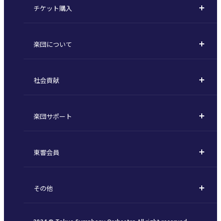
チケット購入
定期演奏会
購入方法
川崎定期演奏会
楽団について
定期会員券 / セット券
東京オペラシティシリーズ
活動理念
選べるプラン
名曲全集
社会貢献
東京交響楽団とは
1回券
特別演奏会など
社会貢献
主な主催公演 / 委嘱作品リスト
コンサートマナーガイド
こども定期演奏会
楽団サポート
川崎市 - フランチャイズ
指揮者
その他の公演
サポートについて
新潟市 - 準フランチャイズ
楽団員
東響会員
ご芳名一覧
東響コーラス
東響会員とは
お手続きについて
財団概要
その他
税制上の優遇措置
採用・オーディション
お知らせ一覧
公演協賛のご案内