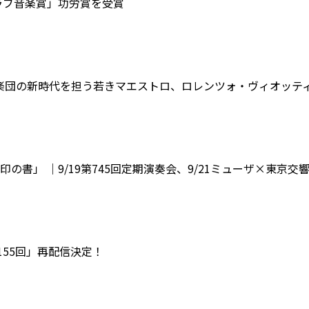
ラブ音楽賞」功労賞を受賞
響楽団の新時代を担う若きマエストロ、ロレンツォ・ヴィオッテ
書」 ｜9/19第745回定期演奏会、9/21ミューザ×東京
155回」再配信決定！