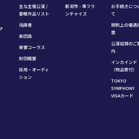
主な主催公演 /
新潟市 - 準フラ
お手続きにつ
委嘱作品リスト
ンチャイズ
て
指揮者
税制上の優遇
ナ
置
楽団員
公演協賛のご
東響コーラス
内
財団概要
インカインド
採用・オーディ
（物品寄付）
ション
TOKYO
SYMPHONY
VISAカード