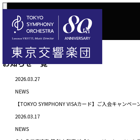
トップ
お知らせ一覧
Information
お知らせ一覧
コンサート一覧
購入方法
サポートに
活動
定期演奏会
定期会員券 / 
2026.03.27
ご芳名一覧
東京
Concerts
Tickets
川崎定期演奏会
NEWS
お手続きに
主な
選べるプラン
楽団について
ご支援
東響会員
コンサート情報
チケット購入
東京オペラシテ
社会貢献
【TOKYO SYMPHONY VISAカード】ご入会キャンペーン(4
税制上の優
指揮
1回券
名曲全集
2026.03.17
NEWS