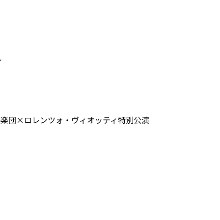
ィ
交響楽団×ロレンツォ・ヴィオッティ特別公演