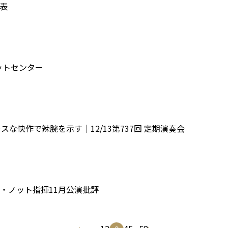
表
ケットセンター
な快作で辣腕を示す｜12/13第737回 定期演奏会
・ノット指揮11月公演批評