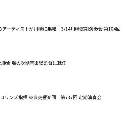
アーティストが川崎に集結｜3/14川崎定期演奏会 第104回
ヒ歌劇場の次期音楽総監督に就任
リンズ指揮 東京交響楽団 第737回 定期演奏会