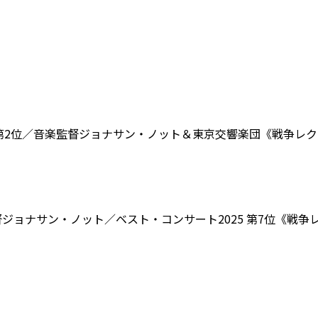
 第2位／音楽監督ジョナサン・ノット＆東京交響楽団《戦争レ
督ジョナサン・ノット／ベスト・コンサート2025 第7位《戦争