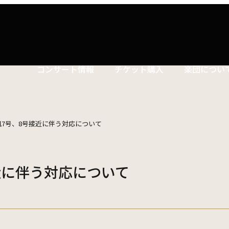
コンサート情報
チケット購入
楽団につい
コンサートマナーガイド
特別演奏会など
ついて
理念
社会貢献
東響会員とは
公演協賛のご案内
楽団員
こども定期演奏会
風7号、8号接近に伴う対応について
セット券
交響楽団とは
インカインド（物品寄付）
東響コーラス
川崎市 - フランチャイズ
その他の公演
ついて
主催公演 / 委嘱・初演作品リスト
TOKYO SYMPHONY VISA カード
財団概要
新潟市 - 準フランチャイズ
ィシリーズ
演奏会プログラム「Symphony」
近に伴う対応について
遇措置
者
採用・オーディショ