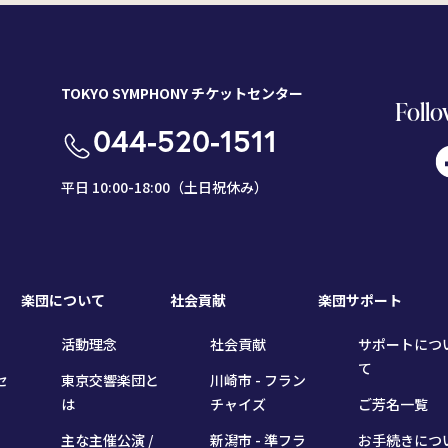
TOKYO SYMPHONY チケットセンター
Follo
044-520-1511
平日 10:00-18:00（土日祝休み）
楽団について
社会貢献
楽団サポート
活動理念
社会貢献
サポートにつ
て
セ
東京交響楽団と
川崎市 - フラン
は
チャイズ
ご芳名一覧
主な主催公演 /
新潟市 - 準フラ
お手続きにつ