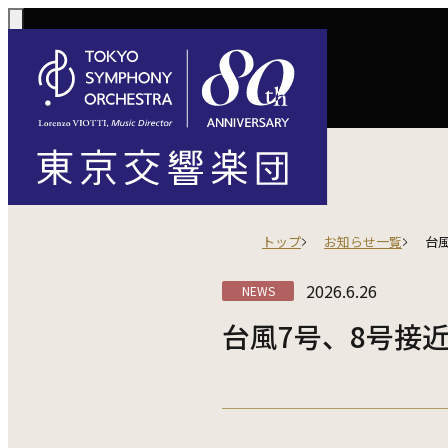
コンサート一覧
購入方法
サポートに
活動
定期演奏会
トップ
お知らせ一覧
台
定期会員券 / 
ご芳名一覧
東京
Concerts
Tickets
川崎定期演奏会
2026.6.26
NEWS
お手続きに
主な
選べるプラン
楽団について
ご支援
東響会員
コンサート情報
チケット購入
東京オペラシテ
社会貢献
台風7号、8号接
税制上の優
指揮
1回券
名曲全集