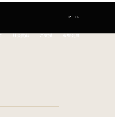
JP
EN
て
社会貢献
ご支援
東響会員
NEW!
TOKYO SYMPHONY
2026 / 27
オンラインチケット
シーズンパンフレット
お電話でのお申込み
2025 / 26
ン
シーズンパンフレット