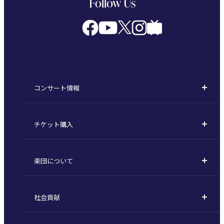
Follow Us
コンサート情報
コンサート一覧
チケット購入
定期演奏会
購入方法
川崎定期演奏会
楽団について
定期会員券 / セット券
東京オペラシティシリーズ
活動理念
選べるプラン
名曲全集
社会貢献
東京交響楽団とは
1回券
特別演奏会など
社会貢献
主な主催公演 / 委嘱作品リスト
コンサートマナーガイド
こども定期演奏会