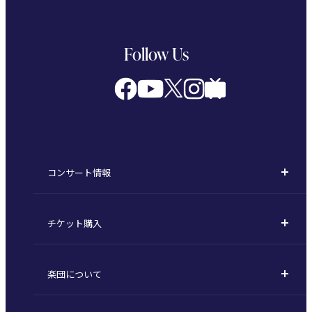
Follow Us
コンサート情報
コンサート一覧
チケット購入
定期演奏会
購入方法
川崎定期演奏会
楽団について
定期会員券 / セット券
東京オペラシティシリーズ
活動理念
選べるプラン
名曲全集