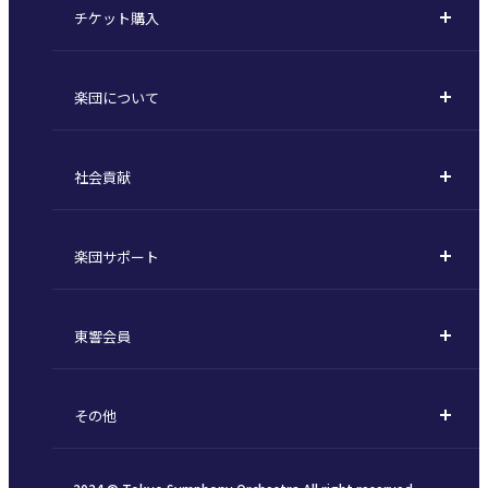
チケット購入
定期演奏会
購入方法
川崎定期演奏会
楽団について
定期会員券 / セット券
東京オペラシティシリーズ
活動理念
選べるプラン
名曲全集
社会貢献
東京交響楽団とは
1回券
特別演奏会など
社会貢献
主な主催公演 / 委嘱作品リスト
コンサートマナーガイド
こども定期演奏会
楽団サポート
川崎市 - フランチャイズ
指揮者
その他の公演
サポートについて
新潟市 - 準フランチャイズ
楽団員
東響会員
ご芳名一覧
東響コーラス
東響会員とは
お手続きについて
財団概要
その他
税制上の優遇措置
採用・オーディション
お知らせ一覧
公演協賛のご案内