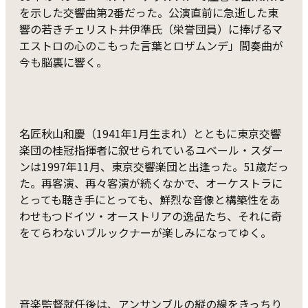
を示した交響曲第2番だった。公演直前に急逝した東
響の若きチェリスト井伊準氏（栄誉団員）に捧げるマ
エストロの心のこもった言葉とロザムンデ」間奏曲が
今も脳裏に響く。
名匠秋山和慶（1941年1月生まれ）とともに東京交響
楽団の桂冠指揮者に叙せられているユベール・スダー
ンは1997年11月、東京交響楽団と出逢った。51歳だっ
た。再客演、再々客演が続くなかで、オーケストラに
とっても聴き手にとっても、鮮烈な音像と構築性をあ
わせもつドイツ・オーストリアの逸品たち、それに奇
をてらわないブルックナーが楽しみになってゆく。
音楽監督就任後は、アンサンブルの縦の線をきっちり