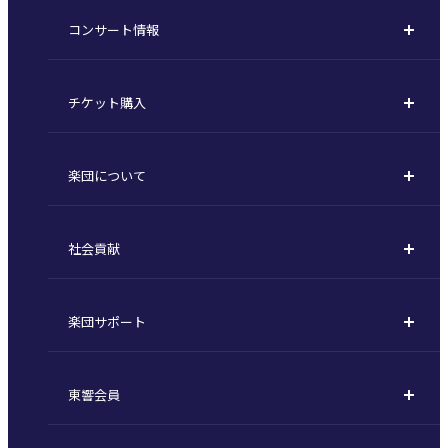
コンサート情報
コンサート一覧
チケット購入
定期演奏会
購入方法
川崎定期演奏会
楽団について
定期会員券 / セット券
東京オペラシティシリーズ
活動理念
選べるプラン
名曲全集
社会貢献
東京交響楽団とは
1回券
特別演奏会など
社会貢献
主な主催公演 / 委嘱作品リスト
コンサートマナーガイド
こども定期演奏会
楽団サポート
川崎市 - フランチャイズ
指揮者
その他の公演
サポートについて
新潟市 - 準フランチャイズ
楽団員
東響会員
ご芳名一覧
東響コーラス
東響会員とは
お手続きについて
財団概要