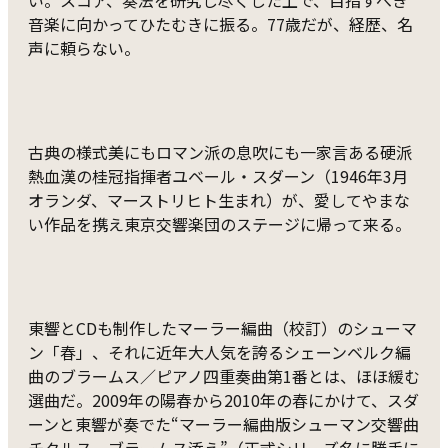
い。スコア、奏法を研究し尽くした上で、目指すべき
音楽に向かってひたむきに振る。77歳だが、経歴、名
声に頼らない。
古典の様式美にもロマン派の息吹にも一家言ある硬派
熱血漢の桂冠指揮者ユベール・スダーン（1946年3月
オランダ、マーストリヒト生まれ）が、愛してやまな
い作品を携え東京交響楽団のステージに帰って来る。
東響とCDも制作したマーラー編曲（校訂）のシューマ
ン「春」、それに近年大人気を誇るシェーンベルク編
曲のブラームス／ピアノ四重奏曲第1番とは、ほほ緩む
選曲だ。2009年の陽春から2010年の春にかけて、スダ
ーンと東響が奏でた“マーラー編曲版シューマン交響曲