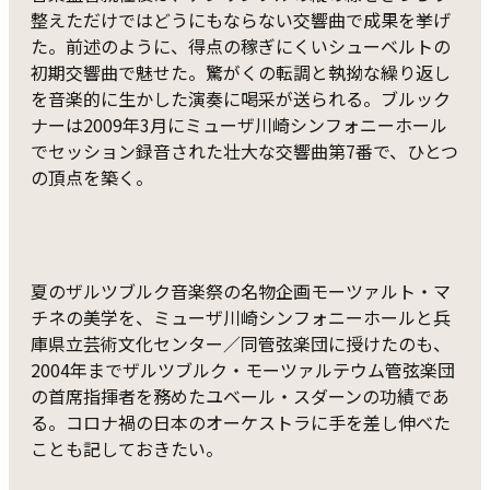
整えただけではどうにもならない交響曲で成果を挙げ
た。前述のように、得点の稼ぎにくいシューベルトの
初期交響曲で魅せた。驚がくの転調と執拗な繰り返し
を音楽的に生かした演奏に喝采が送られる。ブルック
ナーは2009年3月にミューザ川崎シンフォニーホール
でセッション録音された壮大な交響曲第7番で、ひとつ
の頂点を築く。
夏のザルツブルク音楽祭の名物企画モーツァルト・マ
チネの美学を、ミューザ川崎シンフォニーホールと兵
庫県立芸術文化センター／同管弦楽団に授けたのも、
2004年までザルツブルク・モーツァルテウム管弦楽団
の首席指揮者を務めたユベール・スダーンの功績であ
る。コロナ禍の日本のオーケストラに手を差し伸べた
ことも記しておきたい。