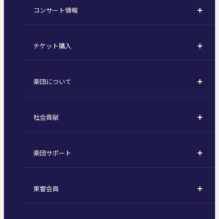
コンサート情報
コンサート一覧
チケット購入
定期演奏会
購入方法
川崎定期演奏会
楽団について
定期会員券 / セット券
東京オペラシティシリーズ
活動理念
選べるプラン
名曲全集
社会貢献
東京交響楽団とは
1回券
特別演奏会など
社会貢献
主な主催公演 / 委嘱作品リスト
コンサートマナーガイド
こども定期演奏会
楽団サポート
川崎市 - フランチャイズ
指揮者
その他の公演
サポートについて
新潟市 - 準フランチャイズ
楽団員
東響会員
ご芳名一覧
東響コーラス
東響会員とは
お手続きについて
財団概要