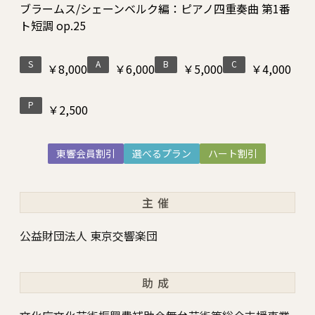
ブラームス/シェーンベルク編：ピアノ四重奏曲 第1番
ト短調 op.25
S
A
B
C
￥8,000
￥6,000
￥5,000
￥4,000
P
￥2,500
東響会員割引
選べるプラン
ハート割引
主催
公益財団法人 東京交響楽団
助成