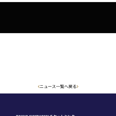
コンサート情報
チケット購入
楽団につい
コンサートマナーガイド
特別演奏会など
ついて
理念
社会貢献
東響会員とは
公演協賛のご案内
楽団員
こども定期演奏会
セット券
交響楽団とは
インカインド（物品寄付）
東響コーラス
川崎市 - フランチャイズ
その他の公演
ついて
主催公演 / 委嘱・初演作品リスト
TOKYO SYMPHONY VISA カード
財団概要
新潟市 - 準フランチャイズ
ィシリーズ
演奏会プログラム「Symphony」
ニュース一覧へ戻る
遇措置
者
採用・オーディショ