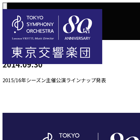
トップ
お知らせ一覧
2014.09.30
2014.9.30
コンサート一覧
購入方法
2014.09.30
サポートに
活動
定期演奏会
定期会員券 / 
ご芳名一覧
東京
2015/16年シーズン主催公演ラインナップ発表
Concerts
Tickets
川崎定期演奏会
お手続きに
主な
選べるプラン
楽団について
ご支援
東響会員
コンサート情報
チケット購入
東京オペラシテ
社会貢献
税制上の優
指揮
1回券
名曲全集