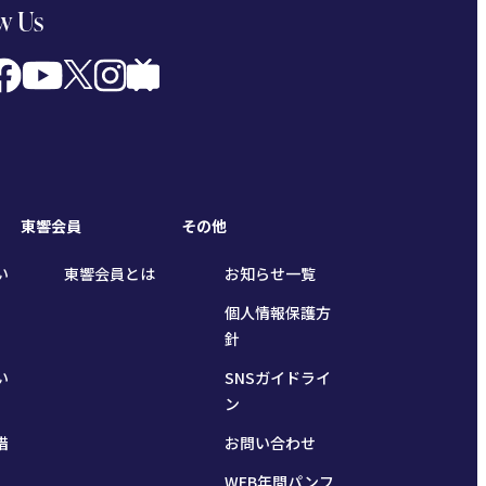
w Us
東響会員
その他
い
東響会員とは
お知らせ一覧
個人情報保護方
針
い
SNSガイドライ
ン
措
お問い合わせ
WEB年間パンフ