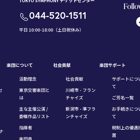
TOKYO SYMPHONY チケットセンター
Follo
044-520-1511
平日 10:00-18:00（土日祝休み）
楽団について
社会貢献
楽団サポート
活動理念
社会貢献
サポートにつ
て
セ
東京交響楽団と
川崎市 - フラン
は
チャイズ
ご芳名一覧
主な主催公演 /
新潟市 - 準フラ
お手続きにつ
委嘱作品リスト
ンチャイズ
て
指揮者
税制上の優遇
ナ
置
楽団員