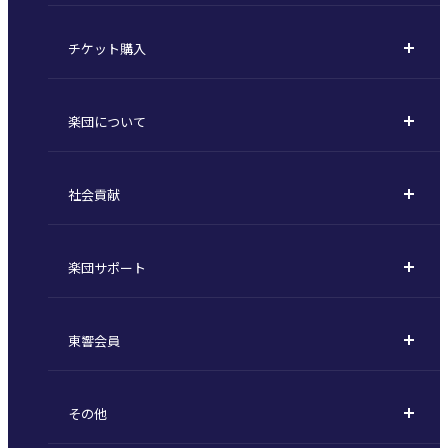
コンサート一覧
チケット購入
定期演奏会
購入方法
川崎定期演奏会
楽団について
定期会員券 / セット券
東京オペラシティシリーズ
活動理念
選べるプラン
名曲全集
社会貢献
東京交響楽団とは
1回券
特別演奏会など
社会貢献
主な主催公演 / 委嘱作品リスト
コンサートマナーガイド
こども定期演奏会
楽団サポート
川崎市 - フランチャイズ
指揮者
その他の公演
サポートについて
新潟市 - 準フランチャイズ
楽団員
東響会員
ご芳名一覧
東響コーラス
東響会員とは
お手続きについて
財団概要
その他
税制上の優遇措置
採用・オーディション