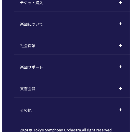
チケット購入
定期演奏会
購入方法
川崎定期演奏会
楽団について
定期会員券 / セット券
東京オペラシティシリーズ
活動理念
選べるプラン
名曲全集
社会貢献
東京交響楽団とは
1回券
特別演奏会など
社会貢献
主な主催公演 / 委嘱作品リスト
コンサートマナーガイド
こども定期演奏会
楽団サポート
川崎市 - フランチャイズ
指揮者
その他の公演
サポートについて
新潟市 - 準フランチャイズ
楽団員
東響会員
ご芳名一覧
東響コーラス
東響会員とは
お手続きについて
財団概要
その他
税制上の優遇措置
採用・オーディション
お知らせ一覧
公演協賛のご案内
2024 © Tokyo Symphony Orchestra.All right reserved.