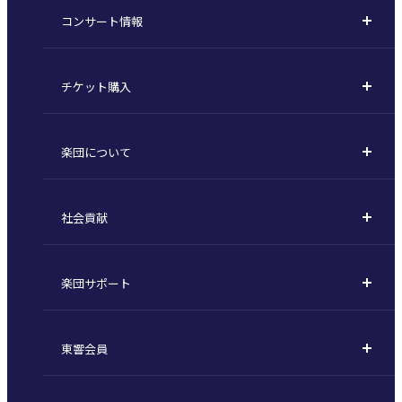
コンサート情報
コンサート一覧
チケット購入
定期演奏会
購入方法
川崎定期演奏会
楽団について
定期会員券 / セット券
東京オペラシティシリーズ
活動理念
選べるプラン
名曲全集
社会貢献
東京交響楽団とは
1回券
特別演奏会など
社会貢献
主な主催公演 / 委嘱作品リスト
コンサートマナーガイド
こども定期演奏会
楽団サポート
川崎市 - フランチャイズ
指揮者
その他の公演
サポートについて
新潟市 - 準フランチャイズ
楽団員
東響会員
ご芳名一覧
東響コーラス
東響会員とは
お手続きについて
財団概要