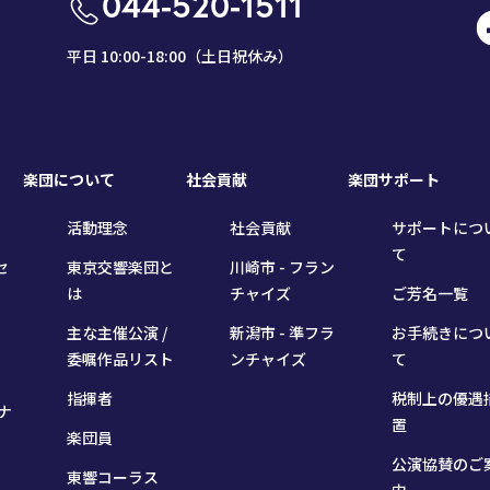
044-520-1511
平日 10:00-18:00（土日祝休み）
楽団について
社会貢献
楽団サポート
活動理念
社会貢献
サポートにつ
て
セ
東京交響楽団と
川崎市 - フラン
は
チャイズ
ご芳名一覧
主な主催公演 /
新潟市 - 準フラ
お手続きにつ
委嘱作品リスト
ンチャイズ
て
指揮者
税制上の優遇
ナ
置
楽団員
公演協賛のご
東響コーラス