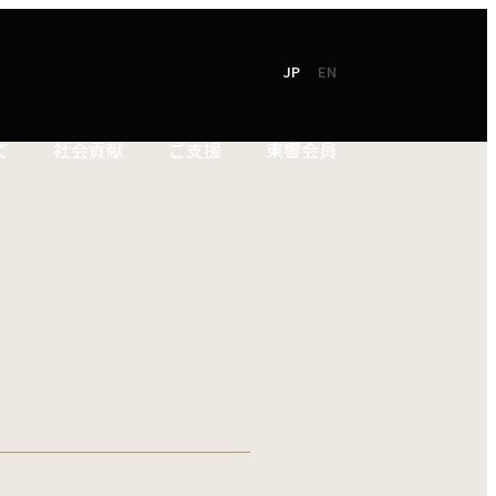
JP
EN
て
社会貢献
ご支援
東響会員
NEW!
TOKYO SYMPHONY
2026 / 27
オンラインチケット
シーズンパンフレット
お電話でのお申込み
2025 / 26
ン
シーズンパンフレット