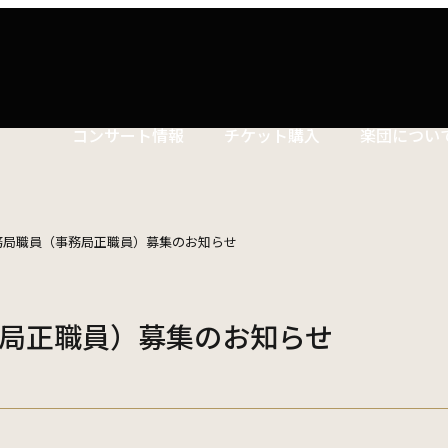
コンサート情報
チケット購入
楽団につい
コンサートマナーガイド
特別演奏会など
ついて
理念
社会貢献
東響会員とは
公演協賛のご案内
楽団員
こども定期演奏会
務局職員（事務局正職員）募集のお知らせ
セット券
交響楽団とは
インカインド（物品寄付）
東響コーラス
川崎市 - フランチャイズ
その他の公演
ついて
主催公演 / 委嘱・初演作品リスト
TOKYO SYMPHONY VISA カード
財団概要
新潟市 - 準フランチャイズ
ィシリーズ
演奏会プログラム「Symphony」
局正職員）募集のお知らせ
遇措置
者
採用・オーディショ