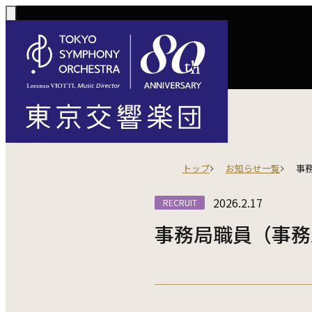
コンサート一覧
購入方法
サポートに
活動
定期演奏会
トップ
お知らせ一覧
事
定期会員券 / 
ご芳名一覧
東京
Concerts
Tickets
川崎定期演奏会
2026.2.17
RECRUIT
お手続きに
主な
選べるプラン
楽団について
ご支援
東響会員
コンサート情報
チケット購入
東京オペラシテ
社会貢献
事務局職員（事務
税制上の優
指揮
1回券
名曲全集