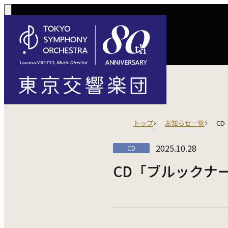
コンサート一覧
購入方法
サポートに
活動
定期演奏会
トップ
お知らせ一覧
CD
定期会員券 / 
ご芳名一覧
東京
Concerts
Tickets
川崎定期演奏会
2025.10.28
CD
お手続きに
主な
選べるプラン
楽団について
ご支援
東響会員
コンサート情報
チケット購入
東京オペラシテ
社会貢献
CD「ブルックナー
税制上の優
指揮
1回券
名曲全集