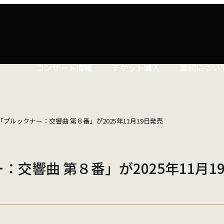
コンサート情報
チケット購入
楽団につい
コンサートマナーガイド
特別演奏会など
ついて
理念
社会貢献
東響会員とは
公演協賛のご案内
楽団員
こども定期演奏会
「ブルックナー：交響曲 第８番」が2025年11月19日発売
セット券
交響楽団とは
インカインド（物品寄付）
東響コーラス
川崎市 - フランチャイズ
その他の公演
ついて
主催公演 / 委嘱・初演作品リスト
TOKYO SYMPHONY VISA カード
財団概要
新潟市 - 準フランチャイズ
ィシリーズ
演奏会プログラム「Symphony」
：交響曲 第８番」が2025年11月1
遇措置
者
採用・オーディショ