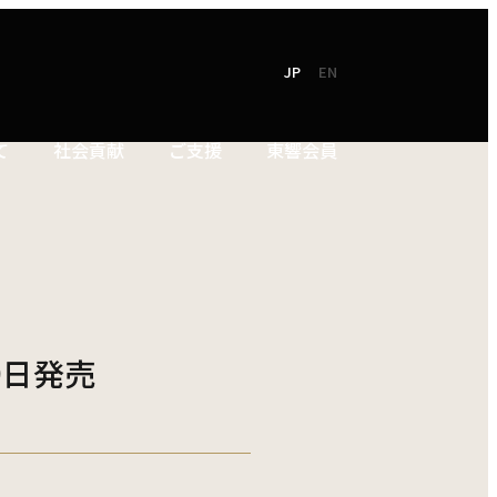
JP
EN
て
社会貢献
ご支援
東響会員
NEW!
TOKYO SYMPHONY
2026 / 27
オンラインチケット
シーズンパンフレット
お電話でのお申込み
2025 / 26
9日発売
ン
シーズンパンフレット