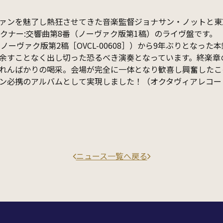
ァンを魅了し熱狂させてきた音楽監督ジョナサン・ノットと東京
ルックナー:交響曲第8番（ノーヴァク版第1稿）のライヴ盤です。
（ノーヴァク版第2稿［OVCL-00608］）から9年ぶりとなっ
余すことなく出し切った恐るべき演奏となっています。終楽章
れんばかりの喝采。会場が完全に一体となり歓喜し興奮したこ
ン必携のアルバムとして実現しました！（オクタヴィアレコー
ニュース一覧へ戻る