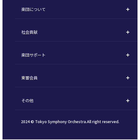
楽団について
定期会員券 / セット券
東京オペラシティシリーズ
活動理念
選べるプラン
名曲全集
社会貢献
東京交響楽団とは
1回券
特別演奏会など
社会貢献
主な主催公演 / 委嘱作品リスト
コンサートマナーガイド
こども定期演奏会
楽団サポート
川崎市 - フランチャイズ
指揮者
その他の公演
サポートについて
新潟市 - 準フランチャイズ
楽団員
東響会員
ご芳名一覧
東響コーラス
東響会員とは
お手続きについて
財団概要
その他
税制上の優遇措置
採用・オーディション
お知らせ一覧
公演協賛のご案内
2024 © Tokyo Symphony Orchestra.All right reserved.
個人情報保護方針
インカインド（物品寄付）
SNSガイドライン
TOKYO SYMPHONY VISAカード