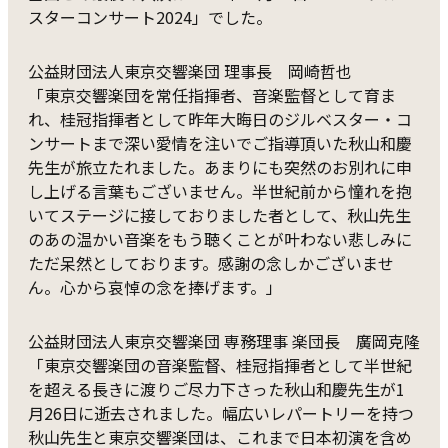
スターコンサート2024」でした。
公益財団法人東京交響楽団 理事長 岡崎哲也
「東京交響楽団を常任指揮者、音楽監督として育ま
れ、桂冠指揮者として昨年大晦日のジルベスター・コ
ンサートまで深い愛情を注いでご指導頂いた秋山和慶
先生が旅立たれました。あまりにも突然のお別れに申
し上げる言葉もございません。半世紀前から憧れを抱
いてステージに接しておりました者として、秋山先生
のあの温かい音楽をもう聴くことが叶わない悲しみに
ただ呆然としております。感謝の念しかございませ
ん。心から哀悼の念を捧げます。」
公益財団法人東京交響楽団 専務理事 楽団長 廣岡克隆
「東京交響楽団の音楽監督、桂冠指揮者として半世紀
を超える長きに渡りご尽力下さった秋山和慶先生が1
月26日に逝去されました。幅広いレパートリーを持つ
秋山先生と東京交響楽団は、これまで日本初演を含め