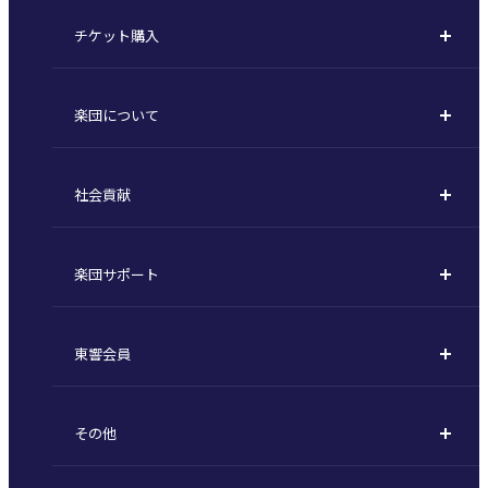
チケット購入
定期演奏会
購入方法
川崎定期演奏会
楽団について
定期会員券 / セット券
東京オペラシティシリーズ
活動理念
選べるプラン
名曲全集
社会貢献
東京交響楽団とは
1回券
特別演奏会など
社会貢献
主な主催公演 / 委嘱作品リスト
コンサートマナーガイド
こども定期演奏会
楽団サポート
川崎市 - フランチャイズ
指揮者
その他の公演
サポートについて
新潟市 - 準フランチャイズ
楽団員
東響会員
ご芳名一覧
東響コーラス
東響会員とは
お手続きについて
財団概要
その他
税制上の優遇措置
採用・オーディション
お知らせ一覧
公演協賛のご案内