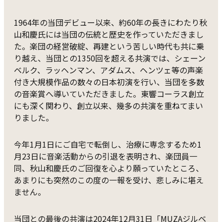
1964年の当団デビュー以来、約60年の長きにわたり秋
山和慶氏には当団の伝統と歴史を作っていただきまし
た。楽団の経営破綻、再建という苦しい時代も共に乗
り越え、当団との1350回を超える共演では、シェーン
ベルク、ラッヘンマン、アダムス、ヘンツェ等の声楽
付き大規模作品の数々の日本初演を行い、当団を多数
の音楽賞へ導いていただきました。東響コーラス創立
にも深く関わり、創立以来、幾多の共演を重ねてまい
りました。
今年1月1日にご自宅で転倒し、治療に専念するため1
月23日に音楽活動からの引退を表明され、楽団員一
同、秋山和慶氏のご回復を心より願っていたところ、
あまりにも突然のこの度の一報を受け、悲しみに堪え
ません。
当団との最後の共演は2024年12月31日「MUZAジルベ