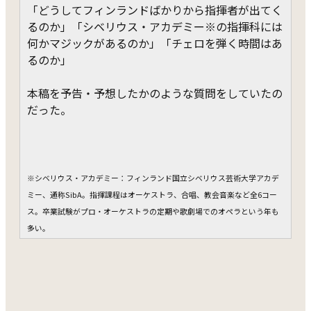
「どうしてフィンランドばかりから指揮者が出てく
るのか」「シベリウス・アカデミー※の指揮科には
何かマジックがあるのか」「チェロを弾く時間はあ
るのか」
本稿を予告・予想したかのような質問をしていたの
だった。
※シベリウス・アカデミー：フィンランド国立シベリウス芸術大学アカデ
ミー、通称SibA。指揮課程はオーケストラ、合唱、教会音楽など全6コー
ス。卒業試験がプロ・オーケストラの定期や歌劇場でのオペラという年も
多い。