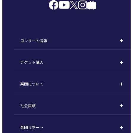
コンサート情報
コンサート一覧
チケット購入
定期演奏会
購入方法
川崎定期演奏会
楽団について
定期会員券 / セット券
東京オペラシティシリーズ
活動理念
選べるプラン
名曲全集
社会貢献
東京交響楽団とは
1回券
特別演奏会など
社会貢献
主な主催公演 / 委嘱作品リスト
コンサートマナーガイド
こども定期演奏会
楽団サポート
川崎市 - フランチャイズ
指揮者
その他の公演