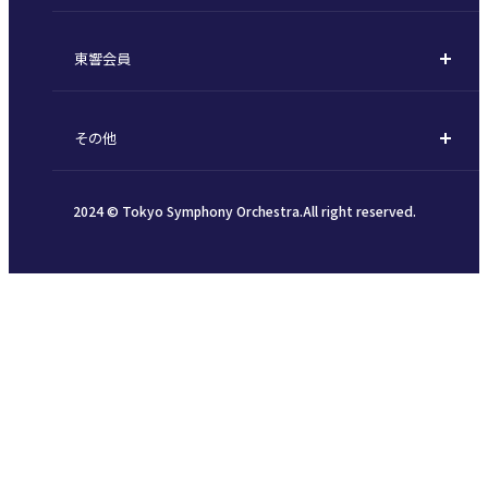
サポートについて
新潟市 - 準フランチャイズ
楽団員
東響会員
ご芳名一覧
東響コーラス
東響会員とは
お手続きについて
財団概要
その他
税制上の優遇措置
採用・オーディション
お知らせ一覧
公演協賛のご案内
2024 © Tokyo Symphony Orchestra.All right reserved.
個人情報保護方針
インカインド（物品寄付）
SNSガイドライン
TOKYO SYMPHONY VISAカード
お問い合わせ
WEB年間パンフレット 2026/2027シーズン
WEB年間パンフレット 2025/2026シーズン
演奏会プログラム