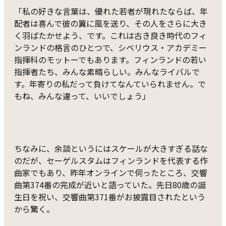
「私の好きな言葉は、優れた若者が現れたならば、年
配者は喜んで彼の翼に風を送り、その人をさらに大き
く羽ばたかせよう、です。これは古き良き時代のフィ
ンランドの格言のひとつで、シベリウス・アカデミー
指揮科のモットーでもあります。フィンランドの若い
指揮者たち、みんな素晴らしい。みんなライバルで
す。年寄りの私だって負けてなんていられません。で
もね、みんな違って、いいでしょう」
ちなみに、余談というにはスケールが大きすぎる話な
のだが、セーゲルスタムはフィンランドを代表する作
曲家でもあり、昨年オンラインで伺ったところ、交響
曲第374番の完成が近いと語っていた。先日80歳の誕
生日を祝い、交響曲第371番がお披露目されたという
から驚く。