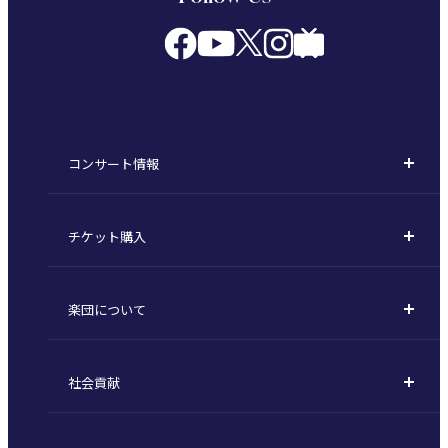
コンサート情報
コンサート一覧
チケット購入
定期演奏会
購入方法
川崎定期演奏会
楽団について
定期会員券 / セット券
東京オペラシティシリーズ
活動理念
選べるプラン
名曲全集
社会貢献
東京交響楽団とは
1回券
特別演奏会など
社会貢献
主な主催公演 / 委嘱作品リスト
コンサートマナーガイド
こども定期演奏会