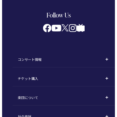
Follow Us
コンサート情報
コンサート一覧
チケット購入
定期演奏会
購入方法
川崎定期演奏会
楽団について
定期会員券 / セット券
東京オペラシティシリーズ
活動理念
選べるプラン
名曲全集
社会貢献