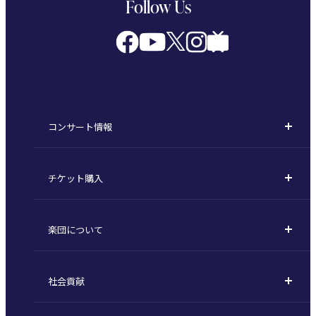
Follow Us
コンサート情報
コンサート一覧
チケット購入
定期演奏会
購入方法
川崎定期演奏会
楽団について
定期会員券 / セット券
東京オペラシティシリーズ
活動理念
選べるプラン
名曲全集
社会貢献
東京交響楽団とは
1回券
特別演奏会など
社会貢献
主な主催公演 / 委嘱作品リスト
コンサートマナーガイド
こども定期演奏会