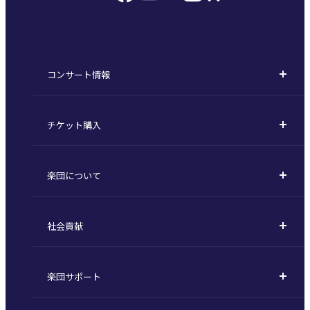
コンサート情報
コンサート一覧
チケット購入
定期演奏会
購入方法
川崎定期演奏会
楽団について
定期会員券 / セット券
東京オペラシティシリーズ
活動理念
選べるプラン
名曲全集
社会貢献
東京交響楽団とは
1回券
特別演奏会など
社会貢献
主な主催公演 / 委嘱作品リスト
コンサートマナーガイド
こども定期演奏会
楽団サポート
川崎市 - フランチャイズ
指揮者
その他の公演
サポートについて
新潟市 - 準フランチャイズ
楽団員