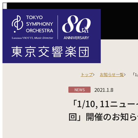
コンサート一覧
購入方法
サポートに
活動
定期演奏会
トップ
お知らせ一覧
「1
定期会員券 / 
ご芳名一覧
東京
Concerts
Tickets
川崎定期演奏会
2021.1.8
NEWS
お手続きに
主な
選べるプラン
楽団について
ご支援
東響会員
コンサート情報
チケット購入
東京オペラシテ
社会貢献
「1/10, 11ニ
税制上の優
指揮
1回券
名曲全集
回」開催のお知ら