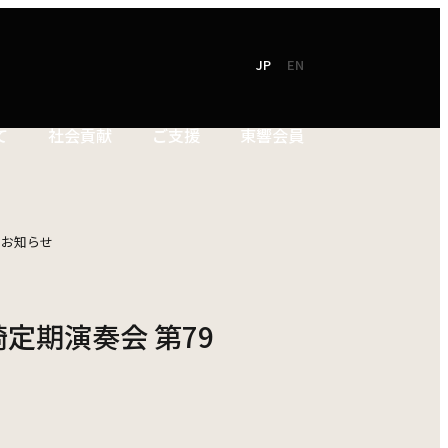
JP
EN
て
社会貢献
ご支援
東響会員
NEW!
TOKYO SYMPHONY
2026 / 27
オンラインチケット
シーズンパンフレット
催のお知らせ
お電話でのお申込み
2025 / 26
川崎定期演奏会 第79
ン
シーズンパンフレット