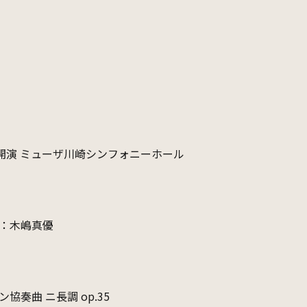
00 開演 ミューザ川崎シンフォニーホール
：木嶋真優
奏曲 ニ長調 op.35