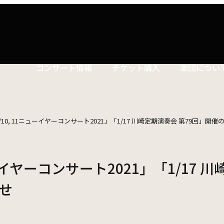
コンサート情報
チケット購入
楽団につい
コンサートマナーガイド
特別演奏会など
ついて
理念
社会貢献
東響会員とは
公演協賛のご案内
楽団員
こども定期演奏会
/10, 11ニューイヤーコンサート2021」「1/17 川崎定期演奏会 第79回」開
セット券
交響楽団とは
インカインド（物品寄付）
東響コーラス
川崎市 - フランチャイズ
その他の公演
ついて
主催公演 / 委嘱・初演作品リスト
TOKYO SYMPHONY VISA カード
財団概要
新潟市 - 準フランチャイズ
ィシリーズ
演奏会プログラム「Symphony」
ューイヤーコンサート2021」「1/17 
遇措置
者
採用・オーディショ
せ