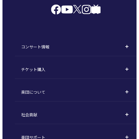
コンサート情報
コンサート一覧
チケット購入
定期演奏会
購入方法
川崎定期演奏会
楽団について
定期会員券 / セット券
東京オペラシティシリーズ
活動理念
選べるプラン
名曲全集
社会貢献
東京交響楽団とは
1回券
特別演奏会など
社会貢献
主な主催公演 / 委嘱作品リスト
コンサートマナーガイド
こども定期演奏会
楽団サポート
川崎市 - フランチャイズ