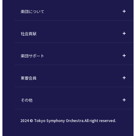
購入方法
川崎定期演奏会
楽団について
定期会員券 / セット券
東京オペラシティシリーズ
活動理念
選べるプラン
名曲全集
社会貢献
東京交響楽団とは
1回券
特別演奏会など
社会貢献
主な主催公演 / 委嘱作品リスト
コンサートマナーガイド
こども定期演奏会
楽団サポート
川崎市 - フランチャイズ
指揮者
その他の公演
サポートについて
新潟市 - 準フランチャイズ
楽団員
東響会員
ご芳名一覧
東響コーラス
東響会員とは
お手続きについて
財団概要
その他
税制上の優遇措置
採用・オーディション
お知らせ一覧
公演協賛のご案内
2024 © Tokyo Symphony Orchestra.All right reserved.
個人情報保護方針
インカインド（物品寄付）
SNSガイドライン