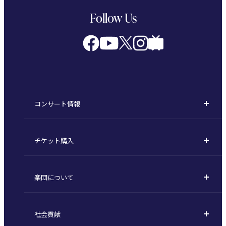
Follow Us
コンサート情報
コンサート一覧
チケット購入
定期演奏会
購入方法
川崎定期演奏会
楽団について
定期会員券 / セット券
東京オペラシティシリーズ
活動理念
選べるプラン
名曲全集
社会貢献
東京交響楽団とは
1回券
特別演奏会など