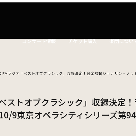
コンサート情報
チケット購入
楽団につい
コンサートマナーガイド
特別演奏会など
ついて
理念
社会貢献
東響会員とは
公演協賛のご案内
楽団員
こども定期演奏会
K-FMラジオ「ベストオブクラシック」収録決定！音楽監督ジョナサン・ノット指揮 
セット券
交響楽団とは
インカインド（物品寄付）
東響コーラス
川崎市 - フランチャイズ
その他の公演
ついて
主催公演 / 委嘱・初演作品リスト
TOKYO SYMPHONY VISA カード
財団概要
新潟市 - 準フランチャイズ
ィシリーズ
演奏会プログラム「Symphony」
オ「ベストオブクラシック」収録決定
遇措置
者
採用・オーディショ
0/9東京オペラシティシリーズ第9