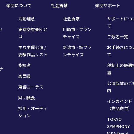
楽団について
社会貢献
楽団サポート
活動理念
社会貢献
サポートにつ
て
セ
東京交響楽団と
川崎市 - フラン
は
チャイズ
ご芳名一覧
主な主催公演 /
新潟市 - 準フラ
お手続きにつ
委嘱作品リスト
ンチャイズ
て
指揮者
税制上の優遇
ナ
置
楽団員
公演協賛のご
東響コーラス
内
財団概要
インカインド
採用・オーディ
（物品寄付）
ション
TOKYO
SYMPHONY
VISAカード