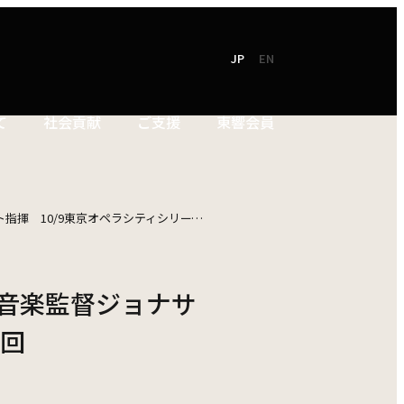
JP
EN
て
社会貢献
ご支援
東響会員
NEW!
TOKYO SYMPHONY
2026 / 27
オンラインチケット
シーズンパンフレット
10/9東京オペラシティシリーズ第94回
お電話でのお申込み
2025 / 26
！音楽監督ジョナサ
ン
シーズンパンフレット
4回