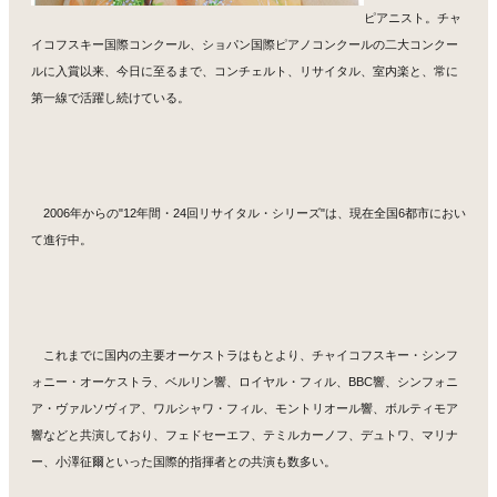
ピアニスト。チャ
イコフスキー国際コンクール、ショパン国際ピアノコンクールの二大コンクー
ルに入賞以来、今日に至るまで、コンチェルト、リサイタル、室内楽と、常に
第一線で活躍し続けている。
2006年からの"12年間・24回リサイタル・シリーズ"は、現在全国6都市におい
て進行中。
これまでに国内の主要オーケストラはもとより、チャイコフスキー・シンフ
ォニー・オーケストラ、ベルリン響、ロイヤル・フィル、BBC響、シンフォニ
ア・ヴァルソヴィア、ワルシャワ・フィル、モントリオール響、ボルティモア
響などと共演しており、フェドセーエフ、テミルカーノフ、デュトワ、マリナ
ー、小澤征爾といった国際的指揮者との共演も数多い。