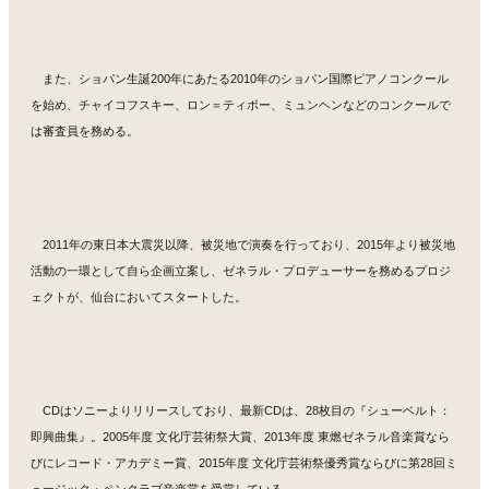
また、ショパン生誕200年にあたる2010年のショパン国際ピアノコンクール
を始め、チャイコフスキー、ロン＝ティボー、ミュンヘンなどのコンクールで
は審査員を務める。
2011年の東日本大震災以降、被災地で演奏を行っており、2015年より被災地
活動の一環として自ら企画立案し、ゼネラル・プロデューサーを務めるプロジ
ェクトが、仙台においてスタートした。
CDはソニーよりリリースしており、最新CDは、28枚目の『シューベルト：
即興曲集』。2005年度 文化庁芸術祭大賞、2013年度 東燃ゼネラル音楽賞なら
びにレコード・アカデミー賞、2015年度 文化庁芸術祭優秀賞ならびに第28回ミ
ュージック・ペンクラブ音楽賞を受賞している。