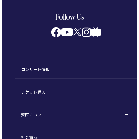
Follow Us
コンサート情報
コンサート一覧
チケット購入
定期演奏会
購入方法
川崎定期演奏会
楽団について
定期会員券 / セット券
東京オペラシティシリーズ
活動理念
選べるプラン
名曲全集
社会貢献
東京交響楽団とは