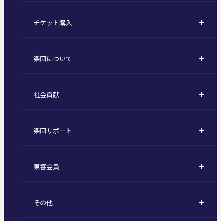
コンサート一覧
チケット購入
定期演奏会
購入方法
川崎定期演奏会
楽団について
定期会員券 / セット券
東京オペラシティシリーズ
活動理念
選べるプラン
名曲全集
社会貢献
東京交響楽団とは
1回券
特別演奏会など
社会貢献
主な主催公演 / 委嘱作品リスト
コンサートマナーガイド
こども定期演奏会
楽団サポート
川崎市 - フランチャイズ
指揮者
その他の公演
サポートについて
新潟市 - 準フランチャイズ
楽団員
東響会員
ご芳名一覧
東響コーラス
東響会員とは
お手続きについて
財団概要
その他
税制上の優遇措置
採用・オーディション