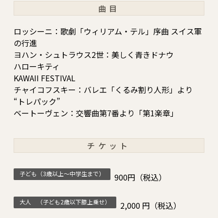
曲目
ロッシーニ：歌劇「ウィリアム・テル」序曲 スイス軍
の行進
ヨハン・シュトラウス2世：美しく青きドナウ
ハローキティ
KAWAII FESTIVAL
チャイコフスキー：バレエ「くるみ割り人形」より
“トレパック”
ベートーヴェン：交響曲第7番より「第1楽章」
チケット
子ども（3歳以上～中学生まで）
900円（税込）
大人 （子ども2歳以下膝上乗せ）
2,000 円（税込）