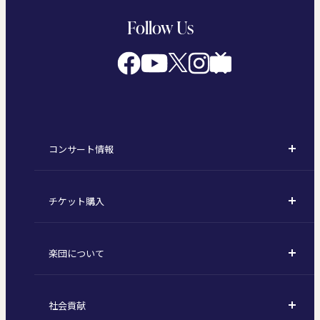
Follow Us
コンサート情報
コンサート一覧
チケット購入
定期演奏会
購入方法
川崎定期演奏会
楽団について
定期会員券 / セット券
東京オペラシティシリーズ
活動理念
選べるプラン
名曲全集
社会貢献
東京交響楽団とは
1回券
特別演奏会など