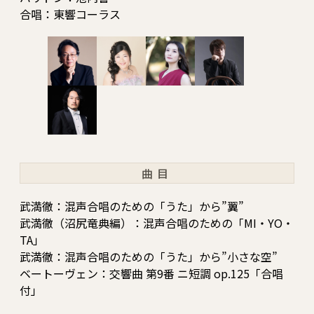
合唱：東響コーラス
曲目
武満徹：混声合唱のための「うた」から”翼”
武満徹（沼尻竜典編）：混声合唱のための「MI・YO・
TA」
武満徹：混声合唱のための「うた」から”小さな空”
ベートーヴェン：交響曲 第9番 ニ短調 op.125「合唱
付」