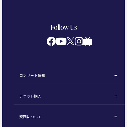
Follow Us
コンサート情報
コンサート一覧
チケット購入
定期演奏会
購入方法
川崎定期演奏会
楽団について
定期会員券 / セット券
東京オペラシティシリーズ