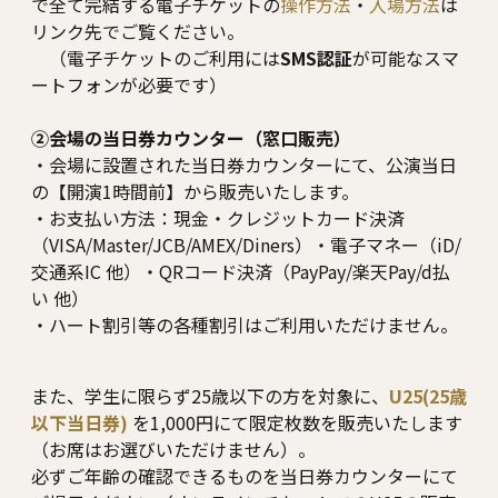
で全て完結する電子チケットの
操作方法
・
入場方法
は
リンク先でご覧ください。
（電子チケットのご利用には
SMS認証
が可能なスマ
ートフォンが必要です）
②会場の当日券カウンター（窓口販売）
・会場に設置された当日券カウンターにて、公演当日
の【開演1時間前】から販売いたします。
・お支払い方法：現金・クレジットカード決済
（VISA/Master/JCB/AMEX/Diners）・電子マネー（iD/
交通系IC 他）・QRコード決済（PayPay/楽天Pay/d払
い 他）
・ハート割引等の各種割引はご利用いただけません。
また、学生に限らず25歳以下の方を対象に、
U25(25歳
以下当日券)
を1,000円にて限定枚数を販売いたします
（お席はお選びいただけません）。
必ずご年齢の確認できるものを当日券カウンターにて