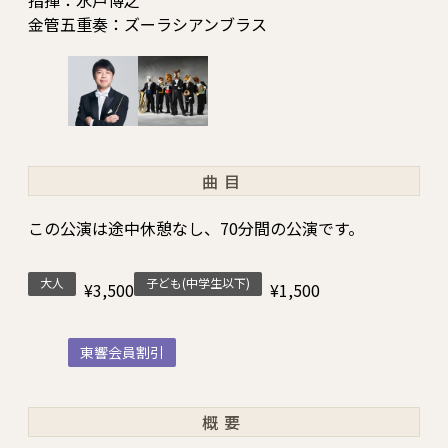
指揮：水戸博之
金管五重奏：ズーラシアンブラス
曲目
この公演は途中休憩なし、70分間の公演です。
大人
子ども(中学生以下)
¥3,500
¥1,500
東響会員割引
概要