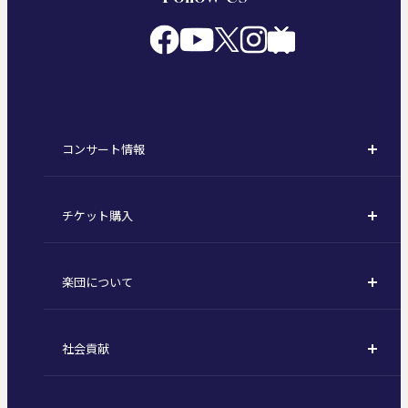
コンサート情報
コンサート一覧
チケット購入
定期演奏会
購入方法
川崎定期演奏会
楽団について
定期会員券 / セット券
東京オペラシティシリーズ
活動理念
選べるプラン
名曲全集
社会貢献
東京交響楽団とは
1回券
特別演奏会など
社会貢献
主な主催公演 / 委嘱作品リスト
コンサートマナーガイド
こども定期演奏会