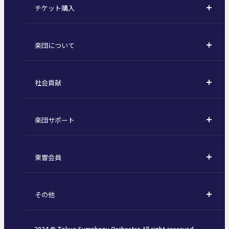
チケット購入
定期演奏会
購入方法
川崎定期演奏会
楽団について
定期会員券 / セット券
東京オペラシティシリーズ
活動理念
選べるプラン
名曲全集
社会貢献
東京交響楽団とは
1回券
特別演奏会など
社会貢献
主な主催公演 / 委嘱作品リスト
コンサートマナーガイド
こども定期演奏会
楽団サポート
川崎市 - フランチャイズ
指揮者
その他の公演
サポートについて
新潟市 - 準フランチャイズ
楽団員
東響会員
ご芳名一覧
東響コーラス
東響会員とは
お手続きについて
財団概要
その他
税制上の優遇措置
採用・オーディション
お知らせ一覧
公演協賛のご案内
2024 © Tokyo Symphony Orchestra.All right reserved.