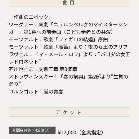
曲目
「作曲のエポック」
ワーグナー：楽劇「ニュルンベルクのマイスタージン
ガー」第1幕への前奏曲（こども奏者との共演）
モーツァルト：歌劇「フィガロの結婚」序曲
モーツァルト：歌劇「魔笛」より：夜の女王のアリア
ラヴェル：「マ・メール・ロワ」より：“パゴダの女王
レドロネット”
芥川也寸志：交響三章 第3楽章
ストラヴィンスキー：「春の祭典」第2部より“生贄の
踊り”
コルンゴルト：嵐の青春
チケット
年間会員券（4公演分）
¥12,000（全席指定）