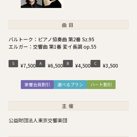
曲目
バルトーク：ピアノ協奏曲 第2番 Sz.95
エルガー：交響曲 第1番 変イ長調 op.55
S
A
B
C
¥7,500
¥6,500
¥4,500
¥3,500
東響会員割引
選べるプラン
ハート割引
主催
公益財団法人東京交響楽団