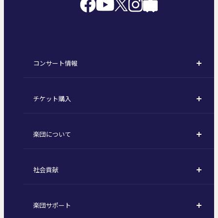
コンサート情報
コンサート一覧
チケット購入
定期演奏会
購入方法
川崎定期演奏会
楽団について
定期会員券 / セット券
東京オペラシティシリーズ
活動理念
選べるプラン
名曲全集
社会貢献
東京交響楽団とは
1回券
特別演奏会など
社会貢献
主な主催公演 / 委嘱作品リスト
コンサートマナーガイド
こども定期演奏会
楽団サポート
川崎市 - フランチャイズ
指揮者
その他の公演