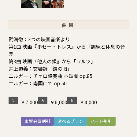
曲目
武満徹：3つの映画音楽より
第1曲 映画『ホゼー・トレス』から「訓練と休息の音
楽」
第3曲 映画『他人の顔』から「ワルツ」
井上道義：交響詩「鏡の眼」
エルガー：チェロ協奏曲 ホ短調 op.85
エルガー：南国にて op.50
S
A
B
￥7,000
￥6,000
￥4,000
東響会員割引
選べるプラン
ハート割引