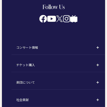
Follow Us
コンサート情報
コンサート一覧
チケット購入
定期演奏会
購入方法
川崎定期演奏会
楽団について
定期会員券 / セット券
東京オペラシティシリーズ
活動理念
選べるプラン
名曲全集
社会貢献
東京交響楽団とは
1回券
特別演奏会など