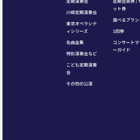
定期演奏会
定期会員券 / 
ット券
川崎定期演奏会
選べるプラン
東京オペラシテ
ィシリーズ
1回券
名曲全集
コンサートマ
ーガイド
特別演奏会など
こども定期演奏
会
その他の公演