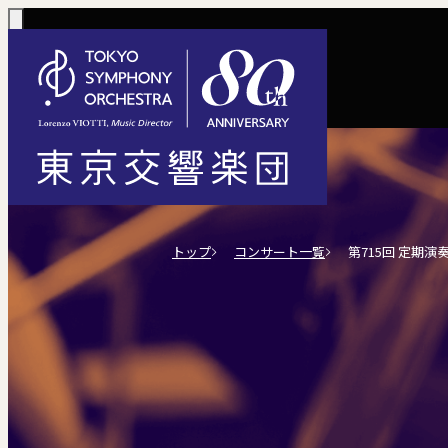
コンサート一覧
購入方法
サポートに
活動
定期演奏会
定期会員券 / 
ご芳名一覧
東京
トップ
コンサート一覧
第715回 定期演
Concerts
Tickets
川崎定期演奏会
お手続きに
主な
選べるプラン
楽団について
ご支援
東響会員
コンサート情報
チケット購入
東京オペラシテ
社会貢献
税制上の優
指揮
1回券
名曲全集