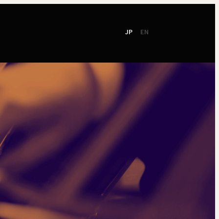
JP
EN
て
社会貢献
ご支援
東響会員
NEW!
TOKYO SYMPHONY
2026 / 27
オンラインチケット
シーズンパンフレット
お電話でのお申込み
2025 / 26
ン
シーズンパンフレット