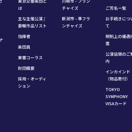
セ
東京交響楽団と
川崎市 - フラン
は
チャイズ
ご芳名一覧
主な主催公演 /
新潟市 - 準フラ
お手続きにつ
委嘱作品リスト
ンチャイズ
て
指揮者
税制上の優遇
ナ
置
楽団員
公演協賛のご
東響コーラス
内
財団概要
インカインド
採用・オーディ
（物品寄付）
ション
TOKYO
SYMPHONY
VISAカード