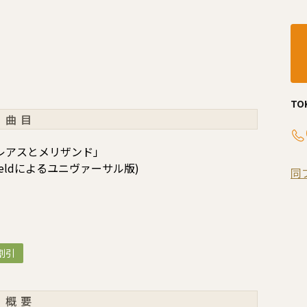
TO
曲目
レアスとメリザンド」
fieldによるユニヴァーサル版)
同
割引
概要