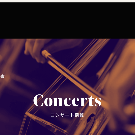
コンサート情報
チケット購入
楽団につい
コンサートマナーガイド
特別演奏会など
ついて
理念
社会貢献
東響会員とは
公演協賛のご案内
楽団員
こども定期演奏会
セット券
交響楽団とは
インカインド（物品寄付）
東響コーラス
奏会
川崎市 - フランチャイズ
その他の公演
ついて
主催公演 / 委嘱・初演作品リスト
TOKYO SYMPHONY VISA カード
財団概要
Concerts
新潟市 - 準フランチャイズ
ィシリーズ
演奏会プログラム「Symphony」
遇措置
者
採用・オーディショ
コンサート情報