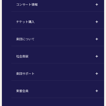
コンサート情報
コンサート一覧
チケット購入
定期演奏会
購入方法
川崎定期演奏会
楽団について
定期会員券 / セット券
東京オペラシティシリーズ
活動理念
選べるプラン
名曲全集
社会貢献
東京交響楽団とは
1回券
特別演奏会など
社会貢献
主な主催公演 / 委嘱作品リスト
コンサートマナーガイド
こども定期演奏会
楽団サポート
川崎市 - フランチャイズ
指揮者
その他の公演
サポートについて
新潟市 - 準フランチャイズ
楽団員
東響会員
ご芳名一覧
東響コーラス
東響会員とは
お手続きについて
財団概要