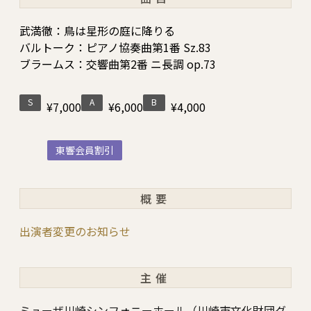
武満徹：鳥は星形の庭に降りる
バルトーク：ピアノ協奏曲第1番 Sz.83
ブラームス：交響曲第2番 ニ長調 op.73
S
A
B
¥7,000
¥6,000
¥4,000
東響会員割引
概要
出演者変更のお知らせ
主催
ミューザ川崎シンフォニーホール（川崎市文化財団グ