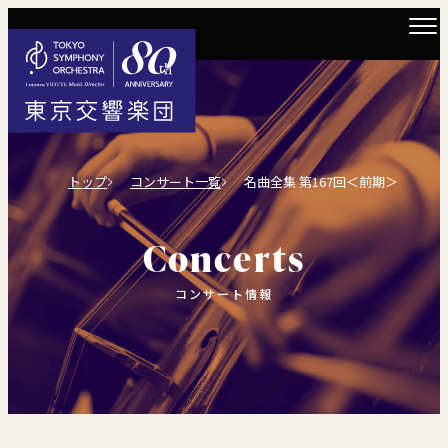
トップ
コンサート一覧
名曲全集 第167回＜前期＞
Concerts
コンサート情報