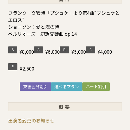
フランク：交響詩「プシュケ」より第4曲“プシュケと
エロス”
ショーソン：愛と海の詩
ベルリオーズ：幻想交響曲 op.14
S
A
B
C
¥8,000
¥6,000
¥5,000
¥4,000
P
¥2,500
東響会員割引
選べるプラン
ハート割引
概要
出演者変更のお知らせ