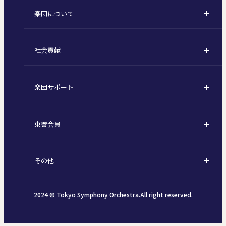
楽団について
定期会員券 / セット券
東京オペラシティシリーズ
活動理念
選べるプラン
名曲全集
社会貢献
東京交響楽団とは
1回券
特別演奏会など
社会貢献
主な主催公演 / 委嘱作品リスト
コンサートマナーガイド
こども定期演奏会
楽団サポート
川崎市 - フランチャイズ
指揮者
その他の公演
サポートについて
新潟市 - 準フランチャイズ
楽団員
東響会員
ご芳名一覧
東響コーラス
東響会員とは
お手続きについて
財団概要
その他
税制上の優遇措置
採用・オーディション
お知らせ一覧
公演協賛のご案内
2024 © Tokyo Symphony Orchestra.All right reserved.
個人情報保護方針
インカインド（物品寄付）
SNSガイドライン
TOKYO SYMPHONY VISAカード