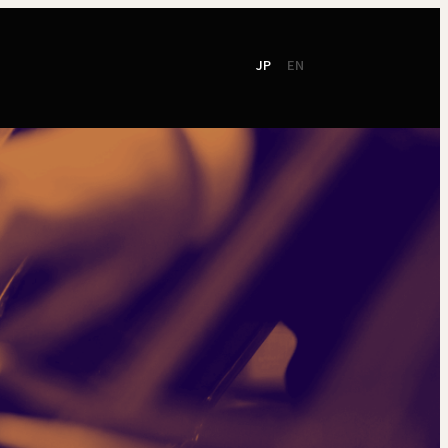
JP
EN
て
社会貢献
ご支援
東響会員
NEW!
TOKYO SYMPHONY
2026 / 27
オンラインチケット
シーズンパンフレット
お電話でのお申込み
2025 / 26
ン
シーズンパンフレット