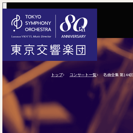
コンサート一覧
購入方法
サポートに
活動
定期演奏会
定期会員券 / 
ご芳名一覧
東京
トップ
コンサート一覧
名曲全集 第144
Concerts
Tickets
川崎定期演奏会
お手続きに
主な
選べるプラン
楽団について
ご支援
東響会員
コンサート情報
チケット購入
東京オペラシテ
社会貢献
税制上の優
指揮
1回券
名曲全集