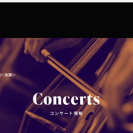
コンサート情報
チケット購入
楽団につい
コンサートマナーガイド
特別演奏会など
ついて
理念
社会貢献
東響会員とは
公演協賛のご案内
楽団員
こども定期演奏会
セット券
交響楽団とは
インカインド（物品寄付）
東響コーラス
回＜後期＞
川崎市 - フランチャイズ
その他の公演
ついて
主催公演 / 委嘱・初演作品リスト
TOKYO SYMPHONY VISA カード
財団概要
Concerts
新潟市 - 準フランチャイズ
ィシリーズ
演奏会プログラム「Symphony」
遇措置
者
採用・オーディショ
コンサート情報