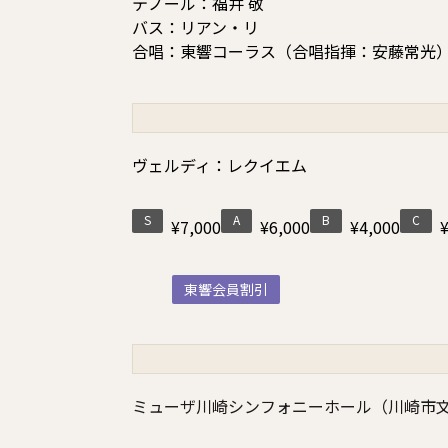
テノール：福井 敬
バス：リアン・リ
合唱：東響コーラス（合唱指揮：安藤常光
ヴェルディ：レクイエム
S
A
B
C
¥7,000
¥6,000
¥4,000
東響会員割引
ミューザ川崎シンフォニーホール（川崎市