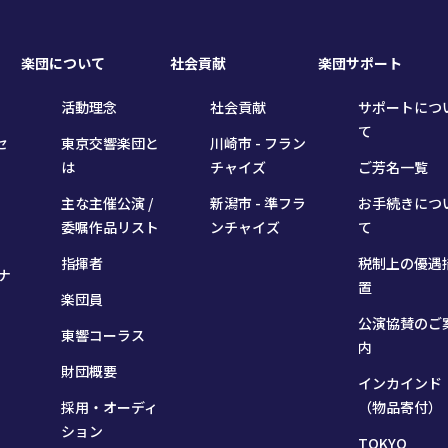
楽団について
社会貢献
楽団サポート
活動理念
社会貢献
サポートにつ
て
セ
東京交響楽団と
川崎市 - フラン
は
チャイズ
ご芳名一覧
主な主催公演 /
新潟市 - 準フラ
お手続きにつ
委嘱作品リスト
ンチャイズ
て
指揮者
税制上の優遇
ナ
置
楽団員
公演協賛のご
東響コーラス
内
財団概要
インカインド
採用・オーディ
（物品寄付）
ション
TOKYO