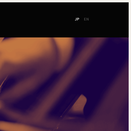
JP
EN
て
社会貢献
ご支援
東響会員
NEW!
TOKYO SYMPHONY
2026 / 27
オンラインチケット
シーズンパンフレット
お電話でのお申込み
2025 / 26
ン
シーズンパンフレット