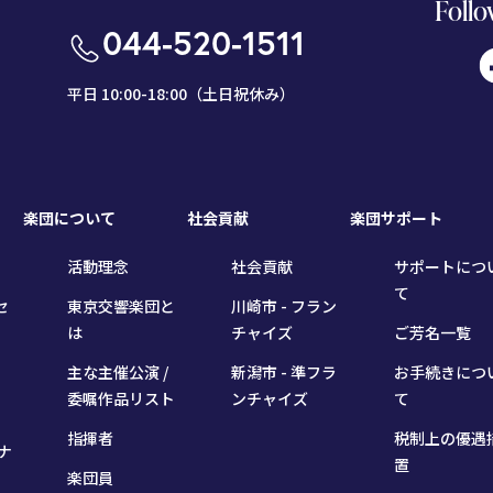
Follo
044-520-1511
平日 10:00-18:00（土日祝休み）
楽団について
社会貢献
楽団サポート
活動理念
社会貢献
サポートにつ
て
セ
東京交響楽団と
川崎市 - フラン
は
チャイズ
ご芳名一覧
主な主催公演 /
新潟市 - 準フラ
お手続きにつ
委嘱作品リスト
ンチャイズ
て
指揮者
税制上の優遇
ナ
置
楽団員