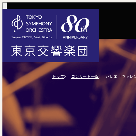
コンサート一覧
購入方法
サポートに
活動
定期演奏会
定期会員券 / 
ご芳名一覧
東京
トップ
コンサート一覧
バレエ「ヴァレ
Concerts
Tickets
川崎定期演奏会
お手続きに
主な
選べるプラン
楽団について
ご支援
東響会員
コンサート情報
チケット購入
東京オペラシテ
社会貢献
税制上の優
指揮
1回券
名曲全集