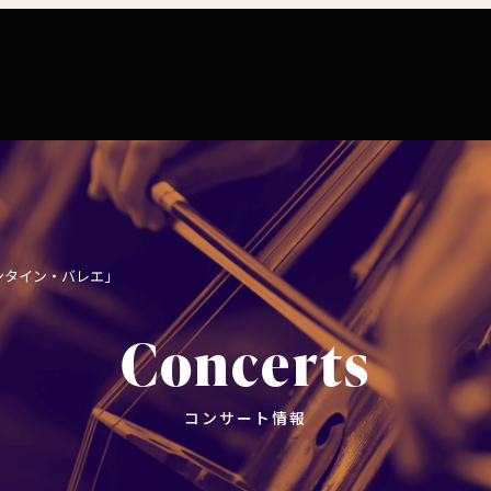
コンサート情報
チケット購入
楽団につい
コンサートマナーガイド
特別演奏会など
ついて
理念
社会貢献
東響会員とは
公演協賛のご案内
楽団員
こども定期演奏会
セット券
交響楽団とは
インカインド（物品寄付）
東響コーラス
ンタイン・バレエ」
川崎市 - フランチャイズ
その他の公演
ついて
主催公演 / 委嘱・初演作品リスト
TOKYO SYMPHONY VISA カード
財団概要
Concerts
新潟市 - 準フランチャイズ
ィシリーズ
演奏会プログラム「Symphony」
遇措置
者
採用・オーディショ
コンサート情報