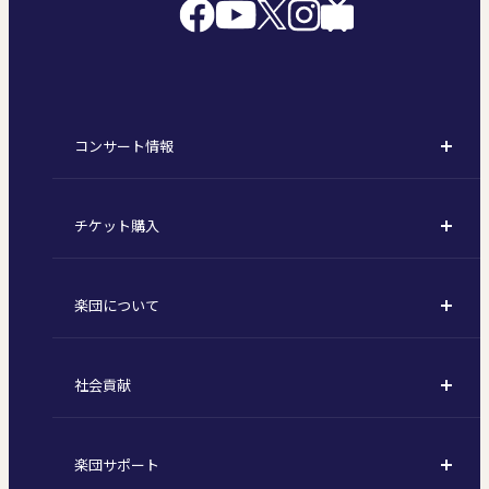
コンサート情報
コンサート一覧
チケット購入
定期演奏会
購入方法
川崎定期演奏会
楽団について
定期会員券 / セット券
東京オペラシティシリーズ
活動理念
選べるプラン
名曲全集
社会貢献
東京交響楽団とは
1回券
特別演奏会など
社会貢献
主な主催公演 / 委嘱作品リスト
コンサートマナーガイド
こども定期演奏会
楽団サポート
川崎市 - フランチャイズ
指揮者
その他の公演