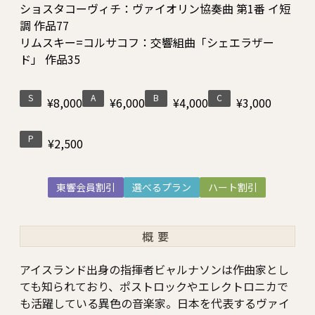
ショスタコーヴィチ：ヴァイオリン協奏曲 第1番 イ短
調 作品77
リムスキー=コルサコフ：交響組曲「シェエラザー
ド」 作品35
S
A
B
C
¥8,000
¥6,000
¥4,000
¥3,000
P
¥2,500
東響会員割引
選べるプラン
ハート割引
概要
アイスランド出身の指揮者ビャルナソンは作曲家とし
ても知られており、ポストロックやエレクトロニカで
も活躍している異色の音楽家。日本を代表するヴァイ