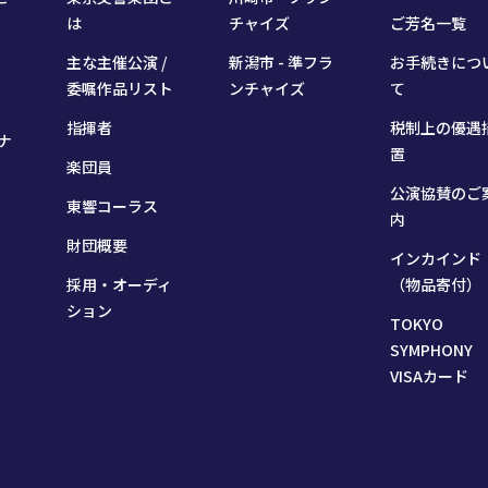
は
チャイズ
ご芳名一覧
主な主催公演 /
新潟市 - 準フラ
お手続きにつ
委嘱作品リスト
ンチャイズ
て
指揮者
税制上の優遇
ナ
置
楽団員
公演協賛のご
東響コーラス
内
財団概要
インカインド
採用・オーディ
（物品寄付）
ション
TOKYO
SYMPHONY
VISAカード