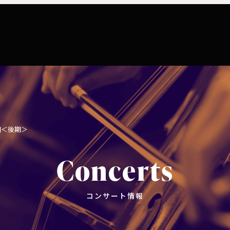
コンサート情報
チケット購入
楽団につい
コンサートマナーガイド
特別演奏会など
ついて
理念
社会貢献
東響会員とは
公演協賛のご案内
楽団員
こども定期演奏会
セット券
交響楽団とは
インカインド（物品寄付）
東響コーラス
回＜後期＞
川崎市 - フランチャイズ
その他の公演
ついて
主催公演 / 委嘱・初演作品リスト
TOKYO SYMPHONY VISA カード
財団概要
Concerts
新潟市 - 準フランチャイズ
ィシリーズ
演奏会プログラム「Symphony」
遇措置
者
採用・オーディショ
コンサート情報