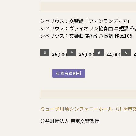
シベリウス：交響詩「フィンランディア」
シベリウス：ヴァイオリン協奏曲 ニ短調 作
シベリウス：交響曲 第7番 ハ長調 作品105
S
A
B
C
¥6,000
¥5,000
¥4,000
東響会員割引
ミューザ川崎シンフォニーホール（川崎市
公益財団法人 東京交響楽団