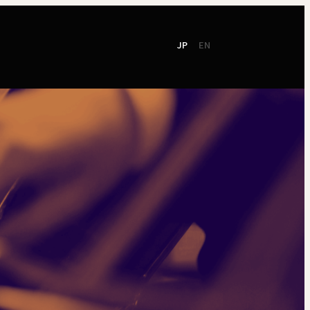
JP
EN
て
社会貢献
ご支援
東響会員
NEW!
TOKYO SYMPHONY
2026 / 27
オンラインチケット
シーズンパンフレット
お電話でのお申込み
2025 / 26
ン
シーズンパンフレット