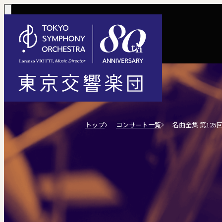
コンサート一覧
購入方法
サポートに
活動
定期演奏会
定期会員券 / 
ご芳名一覧
東京
トップ
コンサート一覧
名曲全集 第125
Concerts
Tickets
川崎定期演奏会
お手続きに
主な
選べるプラン
楽団について
ご支援
東響会員
コンサート情報
チケット購入
東京オペラシテ
社会貢献
税制上の優
指揮
1回券
名曲全集