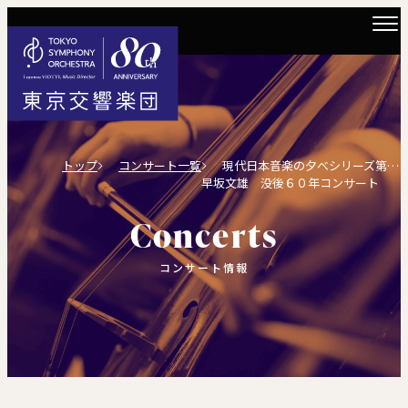
トップ
コンサート一覧
現代日本音楽の夕べシリーズ第18回
早坂文雄 没後６０年コンサート
Concerts
コンサート情報