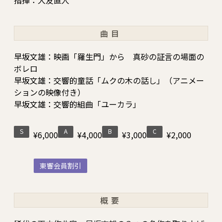
指揮：大友直人
曲目
早坂文雄：映画「羅生門」から 真砂の証言の場面の
ボレロ
早坂文雄：交響的童話「ムクの木の話し」（アニメー
ションの映像付き）
早坂文雄：交響的組曲「ユーカラ」
S
A
B
C
¥6,000
¥4,000
¥3,000
¥2,000
東響会員割引
概要