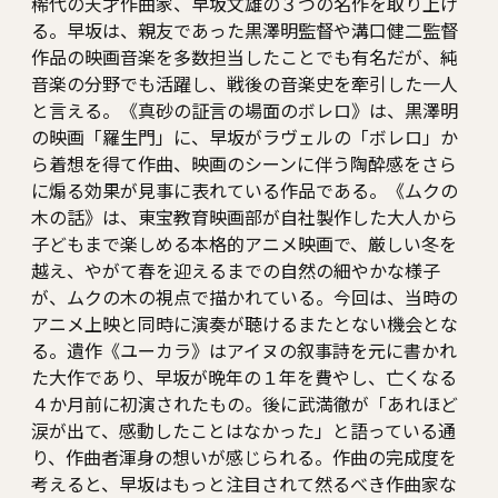
稀代の天才作曲家、早坂文雄の３つの名作を取り上げ
る。早坂は、親友であった黒澤明監督や溝口健二監督
作品の映画音楽を多数担当したことでも有名だが、純
音楽の分野でも活躍し、戦後の音楽史を牽引した一人
と言える。《真砂の証言の場面のボレロ》は、黒澤明
の映画「羅生門」に、早坂がラヴェルの「ボレロ」か
ら着想を得て作曲、映画のシーンに伴う陶酔感をさら
に煽る効果が見事に表れている作品である。《ムクの
木の話》は、東宝教育映画部が自社製作した大人から
子どもまで楽しめる本格的アニメ映画で、厳しい冬を
越え、やがて春を迎えるまでの自然の細やかな様子
が、ムクの木の視点で描かれている。今回は、当時の
アニメ上映と同時に演奏が聴けるまたとない機会とな
る。遺作《ユーカラ》はアイヌの叙事詩を元に書かれ
た大作であり、早坂が晩年の１年を費やし、亡くなる
４か月前に初演されたもの。後に武満徹が「あれほど
涙が出て、感動したことはなかった」と語っている通
り、作曲者渾身の想いが感じられる。作曲の完成度を
考えると、早坂はもっと注目されて然るべき作曲家な