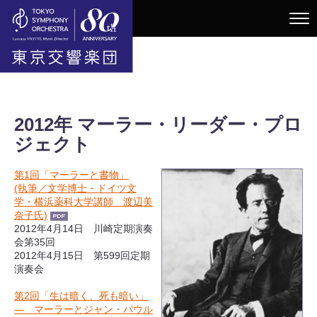
2012年 マーラー・リーダー・プロ
ジェクト
第1回「マーラーと書物」
(執筆／文学博士・ドイツ文
学・横浜薬科大学講師 渡辺美
奈子氏)
2012年4月14日 川崎定期演奏
会第35回
2012年4月15日 第599回定期
演奏会
第2回「生は暗く、死も暗い」
― マーラーとジャン・パウル