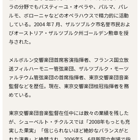
ラの分野でもバスティーユ・オペラや、パルマ、パレ
ルモ、ボローニャなどのオペラハウスで精⼒的に活動
している。2004 年7 ⽉、ザルツブルク市名誉市⺠およ
びオーストリア・ザルツブルク州ゴールデン勲章を授
与された。
メルボルン交響楽団⾸席客演指揮者、フランス国⽴放
送フィルハーモニー管弦楽団、ザルツブルク・モーツ
ァルテウム管弦楽団の⾸席指揮者、東京交響楽団⾳楽
監督などを歴任。現在、東京交響楽団桂冠指揮者を務
めている。
東京交響楽団⾳楽監督在任中には数々の業績を残した
が、シューベルト・チクルスでは「2008年もっとも充
実した果実」「信じられないほど絶妙なバランスがと
れた演奏」と絶賛され、2006年5、6⽉新国⽴劇場で指