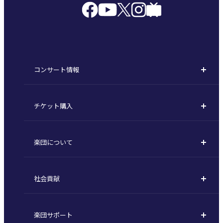
コンサート情報
コンサート一覧
チケット購入
定期演奏会
購入方法
川崎定期演奏会
楽団について
定期会員券 / セット券
東京オペラシティシリーズ
活動理念
選べるプラン
名曲全集
社会貢献
東京交響楽団とは
1回券
特別演奏会など
社会貢献
主な主催公演 / 委嘱作品リスト
コンサートマナーガイド
こども定期演奏会
楽団サポート
川崎市 - フランチャイズ
指揮者
その他の公演