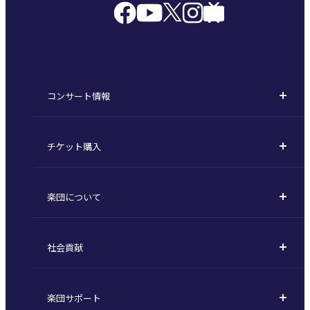
コンサート情報
コンサート一覧
チケット購入
定期演奏会
購入方法
川崎定期演奏会
楽団について
定期会員券 / セット券
東京オペラシティシリーズ
活動理念
選べるプラン
名曲全集
社会貢献
東京交響楽団とは
1回券
特別演奏会など
社会貢献
主な主催公演 / 委嘱作品リスト
コンサートマナーガイド
こども定期演奏会
楽団サポート
川崎市 - フランチャイズ
指揮者
その他の公演